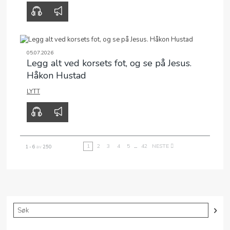
00:00
47:34
05.07.2026
Legg alt ved korsets fot, og se på Jesus.
Håkon Hustad
LYTT
00:00
00:00
1
2
3
4
5
...
42
NESTE
1 - 6
av
250