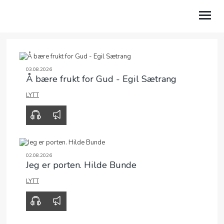
HVEM ER VI?
03.08.2026
Å bære frukt for Gud - Egil Sætrang
MENIGHETER
LYTT
BIBELSKOLEN EQUIP
00:00
30:31
TALER
VÅRE PROSJEKTER
02.08.2026
Jeg er porten. Hilde Bunde
NYSGJERRIG PÅ TRO?
LYTT
00:00
00:00