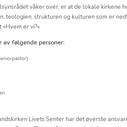
orpastor er et team som skal føre tilsyn med he
t. Det at det kalles råd, er fordi menighetene s
ilsynsrådet våker over, er at de lokale kirkene 
, teologien, strukturen og kulturen som er ned
t «Hvem er vi?».
r av følgende personer:
seniorpastor)
sen