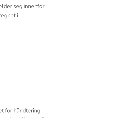
le
kal ha en stor grad
holder seg innenfor
tegnet i