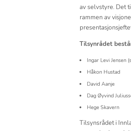
Tilsynsråd og seni
menighetsnettverke
av selvstyre. Det t
rammen av visjonen
presentasjonsjefte
Tilsynrådet bestå
Ingar Levi Jensen (
Håkon Hustad
David Aanje
Dag Øyvind Julius