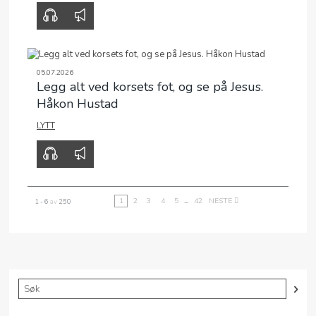
00:00
47:34
05.07.2026
Legg alt ved korsets fot, og se på Jesus.
Håkon Hustad
LYTT
00:00
00:00
1
2
3
4
5
...
42
NESTE
1 - 6
av
250