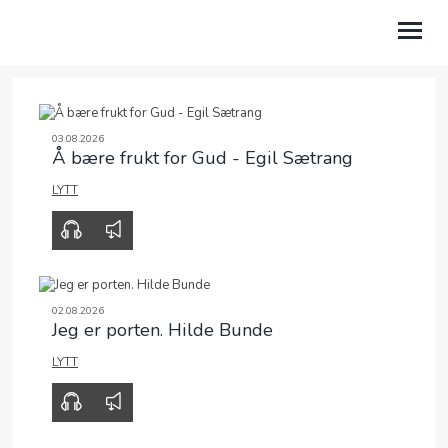
HVEM ER VI?
03.08.2026
Å bære frukt for Gud - Egil Sætrang
MENIGHETER
LYTT
BIBELSKOLEN EQUIP
00:00
30:31
TALER
VÅRE PROSJEKTER
02.08.2026
Jeg er porten. Hilde Bunde
NYSGJERRIG PÅ TRO?
LYTT
00:00
00:00