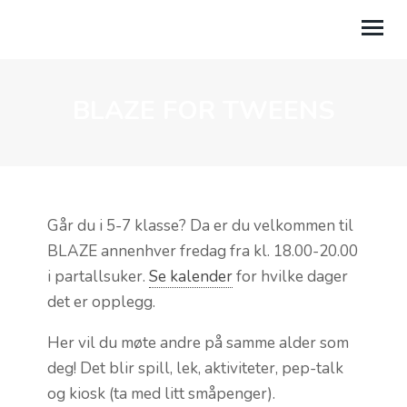
BLAZE FOR TWEENS
OM OSS
BLI MED
BIBELSKOLEN EQUIP
TRYGGE KIRKER
Går du i 5-7 klasse? Da er du velkommen til
BLAZE annenhver fredag fra kl. 18.00-20.00
AKTUELT
i partallsuker.
Se kalender
for hvilke dager
det er opplegg.
MENIGHETER
Her vil du møte andre på samme alder som
GI EN GAVE
deg! Det blir spill, lek, aktiviteter, pep-talk
BIDRA STØRRE BYGG
og kiosk (ta med litt småpenger).