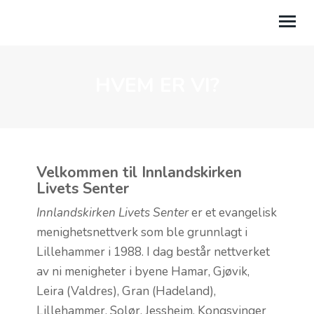
HVEM ER VI?
HVEM ER VI?
MENIGHETER
BIBELSKOLEN EQUIP
Velkommen til Innlandskirken
TALER
Livets Senter
VÅRE PROSJEKTER
Innlandskirken Livets Senter
er et evangelisk
menighetsnettverk som ble grunnlagt i
NYSGJERRIG PÅ TRO?
Lillehammer i 1988. I dag består nettverket
av ni menigheter i byene Hamar, Gjøvik,
Leira (Valdres), Gran (Hadeland),
Lillehammer, Solør, Jessheim, Kongsvinger