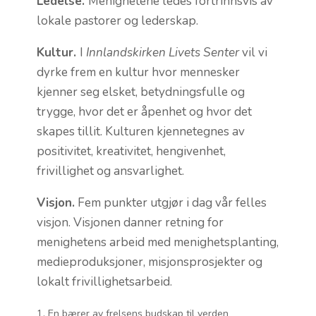
Ledelse.
Menighetene ledes fortrinnsvis av
lokale pastorer og lederskap.
Kultur.
I
Innlandskirken Livets Senter
vil vi
dyrke frem en kultur hvor mennesker
kjenner seg elsket, betydningsfulle og
trygge, hvor det er åpenhet og hvor det
skapes tillit. Kulturen kjennetegnes av
positivitet, kreativitet, hengivenhet,
frivillighet og ansvarlighet.
Visjon.
Fem punkter utgjør i dag vår felles
visjon. Visjonen danner retning for
menighetens arbeid med menighetsplanting,
medieproduksjoner, misjonsprosjekter og
lokalt frivillighetsarbeid.
En bærer av frelsens budskap til verden