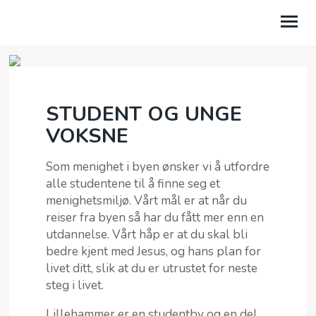
OM OSS
STUDENT OG UNGE
BLI MED
VOKSNE
AKTUELT
Som menighet i byen ønsker vi å utfordre
TALER
alle studentene til å finne seg et
menighetsmiljø. Vårt mål er at når du
KALENDER
reiser fra byen så har du fått mer enn en
utdannelse. Vårt håp er at du skal bli
MENIGHETER
bedre kjent med Jesus, og hans plan for
KONTAKT OSS
livet ditt, slik at du er utrustet for neste
steg i livet.
MIN SIDE
Lillehammer er en studentby og en del