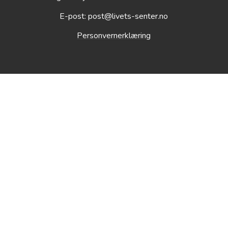
E-post: post@livets-senter.no
Personvernerklæring