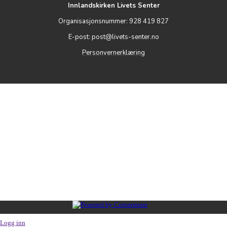
Innlandskirken Livets Senter
Organisasjonsnummer: 928 419 827
E-post: post@livets-senter.no
Personvernerklæring
Logg inn