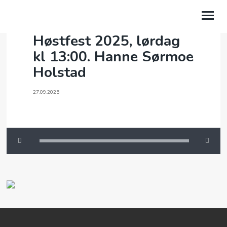
Høstfest 2025, lørdag
kl 13:00. Hanne Sørmoe
HVEM ER VI?
Holstad
MENIGHETER
27.09.2025
BIBELSKOLEN EQUIP
TALER
VÅRE PROSJEKTER
NYSGJERRIG PÅ TRO?