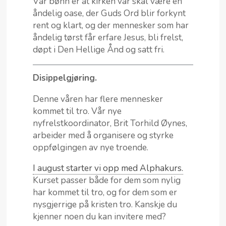
Vår bønn er at kirken vår skal være en
åndelig oase, der Guds Ord blir forkynt
rent og klart, og der mennesker som har
åndelig tørst får erfare Jesus, bli frelst,
døpt i Den Hellige Ånd og satt fri.
Disippelgjøring.
Denne våren har flere mennesker
kommet til tro. Vår nye
nyfrelstkoordinator, Brit Torhild Øynes,
arbeider med å organisere og styrke
oppfølgingen av nye troende.
I august starter vi opp med Alphakurs.
Kurset passer både for dem som nylig
har kommet til tro, og for dem som er
nysgjerrige på kristen tro. Kanskje du
kjenner noen du kan invitere med?