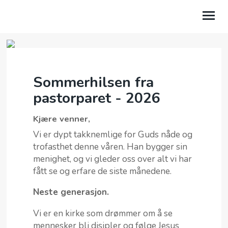
OM OSS
Sommerhilsen fra
BLI MED
pastorparet - 2026
BIBELSKOLEN EQUIP
Kjære venner,
TRYGGE KIRKER
Vi er dypt takknemlige for Guds nåde og
trofasthet denne våren. Han bygger sin
AKTUELT
menighet, og vi gleder oss over alt vi har
MENIGHETER
fått se og erfare de siste månedene.
Neste generasjon.
GI EN GAVE
Vi er en kirke som drømmer om å se
BIDRA STØRRE BYGG
mennesker bli disipler og følge Jesus