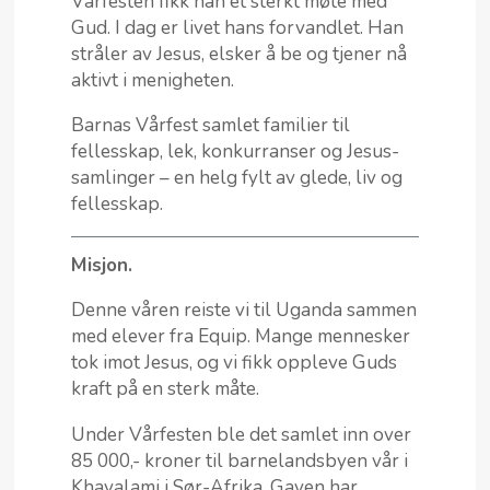
Vårfesten fikk han et sterkt møte med
Gud. I dag er livet hans forvandlet. Han
stråler av Jesus, elsker å be og tjener nå
aktivt i menigheten.
Barnas Vårfest samlet familier til
fellesskap, lek, konkurranser og Jesus-
samlinger – en helg fylt av glede, liv og
fellesskap.
Misjon.
Denne våren reiste vi til Uganda sammen
med elever fra Equip. Mange mennesker
tok imot Jesus, og vi fikk oppleve Guds
kraft på en sterk måte.
Under Vårfesten ble det samlet inn over
85 000,- kroner til barnelandsbyen vår i
Khayalami i Sør-Afrika. Gaven har