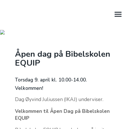
OM OSS
AKTUELT
Åpen dag på Bibelskolen
TALER
EQUIP
KALENDER
Torsdag 9. april kl. 10.00-14.00.
MENIGHETER
Velkommen!
KONTAKT OSS
Dag Øyvind Juliussen (IKAJ) underviser.
TIL PORTAL
Velkommen til Åpen Dag på Bibelskolen
EQUIP