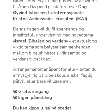
Bibelskolen EQUIP har gleden av å invitere
til Åpen Dag med gjesteforeleser
Dag
Øyvind Juliussen
fra
Internasjonale
Kristne Ambassade Jerusalem (IKAJ)
.
Denne dagen vil du få spennende og
innsiktsfull undervisning med hovedtema
«Israel, Bibelen og verden»
– et aktuelt og
viktig tema som belyser sammenhengen
mellom bibelsk historie, vår samtid og
verdensbildet i dag.
Arrangementet er åpent for alle – enten du
er nysgjerrig på bibelskole, ønsker faglig
påfyll, eller bare vil lære mer.
🕊
Gratis inngang
🕊
Ingen påmelding
Du kan kjøpe lunsj på stedet.