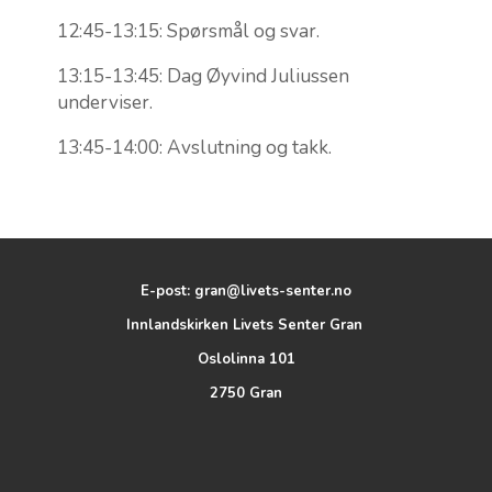
12:45-13:15: Spørsmål og svar.
13:15-13:45: Dag Øyvind Juliussen
underviser.
13:45-14:00: Avslutning og takk.
E-post: gran@livets-senter.no
Innlandskirken Livets Senter Gran
Oslolinna 101
2750 Gran